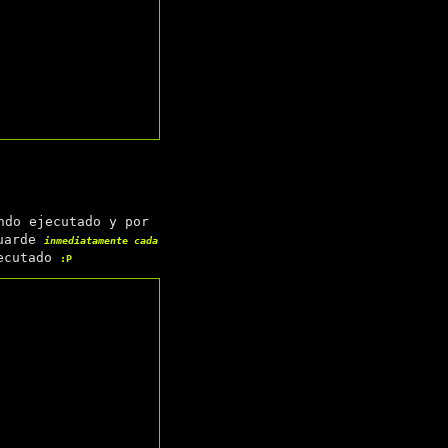
ndo ejecutado y por
uarde
inmediatamente cada
jecutado
:P