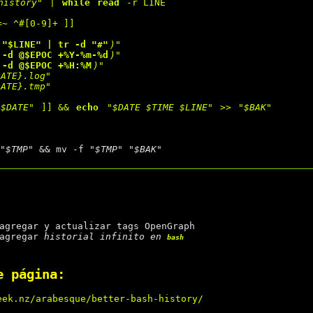
history"
 | 
while 
read
=~ ^#[0-9]+ ]]

 "$LINE" | tr -d "#"
)"
 -d @$EPOC +%Y-%m-%d
)"
 -d @$EPOC +%H:%M
)"
DATE}.log"
DATE}.tmp"
"$DATE"
 ]] && 
echo
"$DATE $TIME $LINE"
 >> 
"$BAK"
"$TMP"
 && mv -f 
"$TMP"
"$BAK"
gregar y actualizar tags OpenGraph
agregar
historial infinito en
bash
e página:
eek.nz/arabesque/better-bash-history/