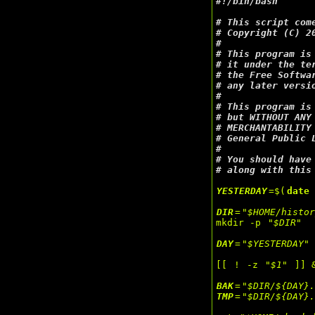
#
# 
# 
Copyright (C) 2
#
# 
# 
# 
# 
#
# 
# 
# 
# 
#
# 
# 
along with this
YESTERDAY
=$(
date
DIR
=
"$HOME/histo
mkdir -p 
"$DIR"
DAY
=
"$YESTERDAY"
[[ 
!
 -z 
"$1"
 ]] 
BAK
=
"$DIR/${DAY}
TMP
=
"$DIR/${DAY}