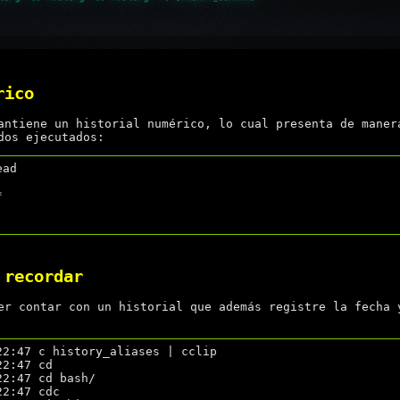
rico
ntiene un historial numérico, lo cual presenta de maner
dos ejecutados:
ad



 recordar
er contar con un historial que además registre la fecha 
22:47 c history_aliases | cclip

2:47 cd

2:47 cd bash/

2:47 cdc
