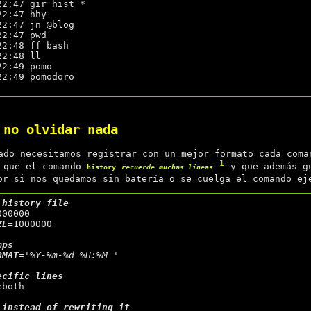
2:47 gir hist *

2:47 hhy

2:47 jn @blog

2:47 pwd

2:48 ff bash

2:48 ll

2:49 pomo

2:49 pomodoro

 no olvidar nada
ado necesitamos registrar con un mejor formato cada coma
1
s que el comando
y que además g
history
recuerde muchas líneas
or si nos quedamos sin batería o se cuelga el comando e
ZE
=1000000

RMAT
=
'%Y-%m-%d %H:%M '
both
