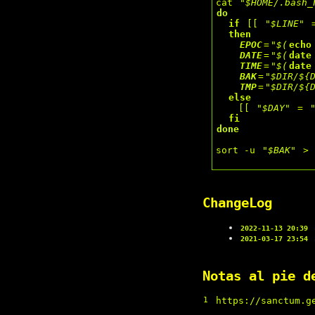
cat 
"$HOME/.bash_
do
if
 [[ 
"$LINE"
 
then
EPOC
=
"$(
echo
DATE
=
"$(
date
TIME
=
"$(
date
BAK
=
"$DIR/${
TMP
=
"$DIR/${
else
    [[ 
"$DAY"
 = 
fi
done
sort -u 
"$BAK"
 >
ChangeLog
a
2022-11-13 20:39
2021-03-17 23:54
Notas al pie d
1
https://sanctum.g