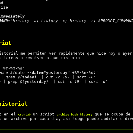
ize

MAND
=
"history -a; history -c; history -r; $PROMPT_COMMAN
rial
istorial me permiten ver rápidamente que hice hoy o ayer
s tareas o resolver algún misterio.
 +%Y-%m-%d'
echo $(
date --date="yesterday" +%Y-%m-%d
)'
 | grep $(
today
)  | cut -c 19- | sort -u'
y | grep $(
yesterday
)  | cut -c 19- | sort -u'
historial
go en el
un
script
que se ocupa de 
crontab
archive_bash_history
 un archivo por cada día, asi luego puedo auditar o div