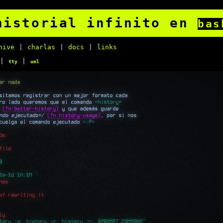
historial infinito en
bas
hive
|
charlas
|
docs
|
links
|
|
tty
uml