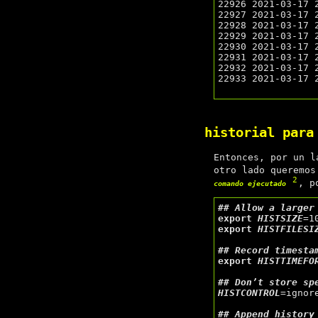
22926 2021-03-17 2
22927 2021-03-17 2
22928 2021-03-17 2
22929 2021-03-17 2
22930 2021-03-17 2
22931 2021-03-17 2
22932 2021-03-17 2
22933 2021-03-17 2
historial para
Entonces, por un l
otro lado queremo
2
, p
comando ejecutado
## 
export
HISTSIZE
export
HISTFILESI
## 
export
HISTTIMEFO
## 
HISTCONTROL
=ignore
## 