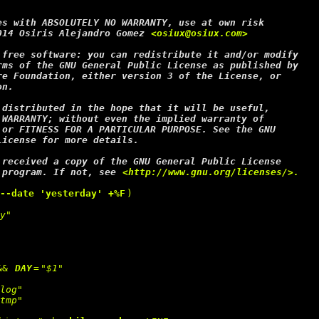
014 Osiris Alejandro Gomez 
<osiux@osiux.com>
 program. If not, see 
 --date 'yesterday' +%F
)

ry"
&& 
DAY
=
"$1"
.log"
.tmp"