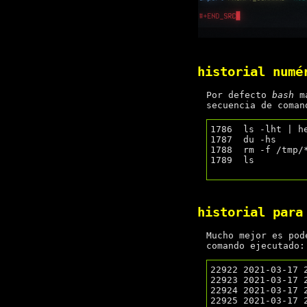
historial numé
Por defecto
bash
ma
secuencia de coman
1786  ls -lht | he
1787  du -hs

1788  rm -f /tmp/*
1789  ls

historial para
Mucho mejor es pod
comando ejecutado:
22922 2021-03-17 
22923 2021-03-17 2
22924 2021-03-17 2
22925 2021-03-17 2