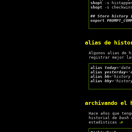
shopt
shopt
 -s checkwins
## 
export
PROMPT_COM
alias de histo
Algunos alias de h
registrar mejor la
alias
today
=
'date
alias
yesterday
=
'
alias
hh
=
'history
alias
hhy
=
'histor
archivando el 
Hace años que ten
historial de
bash
a
estadísticas
:P