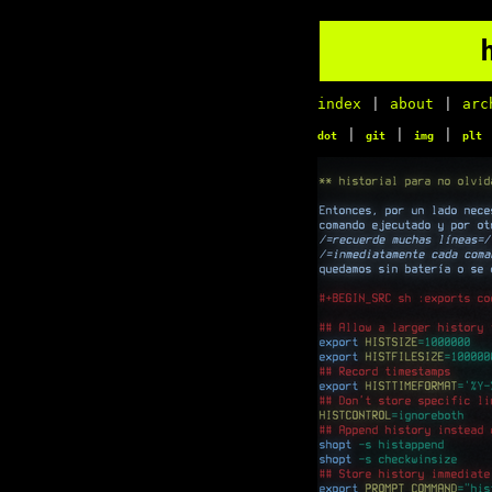
index
|
about
|
arc
|
|
|
dot
git
img
plt