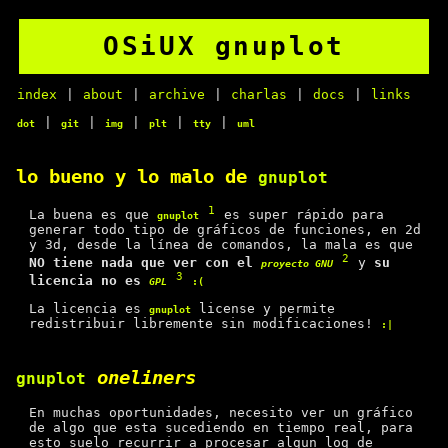
OSiUX gnuplot
index
|
about
|
archive
|
charlas
|
docs
|
links
|
|
|
|
|
dot
git
img
plt
tty
uml
lo bueno y lo malo de
gnuplot
1
La buena es que
es super rápido para
gnuplot
generar todo tipo de gráficos de funciones, en 2d
y 3d, desde la línea de comandos, la mala es que
2
NO tiene nada que ver con el
y
su
proyecto GNU
3
licencia no es
GPL
:(
La licencia es
license y permite
gnuplot
redistribuir libremente sin modificaciones!
:|
oneliners
gnuplot
En muchas oportunidades, necesito ver un gráfico
de algo que esta sucediendo en tiempo real, para
esto suelo recurrir a procesar algun log de