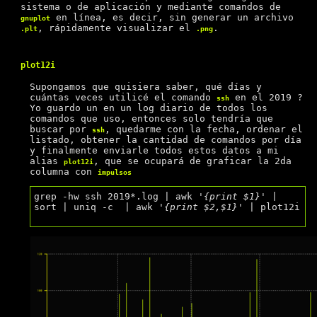
sistema o de aplicación y mediante comandos de
en línea, es decir, sin generar un archivo
gnuplot
, rápidamente visualizar el
.
.plt
.png
plot12i
Supongamos que quisiera saber, qué días y
cuántas veces utilicé el comando
en el 2019 ?
ssh
Yo guardo un en un log diario de todos los
comandos que uso, entonces solo tendría que
buscar por
, quedarme con la fecha, ordenar el
ssh
listado, obtener la cantidad de comandos por día
y finalmente enviarle todos estos datos a mi
alias
, que se ocupará de graficar la 2da
plot12i
columna con
impulsos
grep -hw ssh 2019*.log | awk 
'{print $1}'
 | 
sort | uniq -c  | awk 
'{print $2,$1}'
 | plot12i
