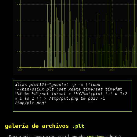
alias
plot12i
=
"gnuplot -p -e \"load 
'~/bin/osiux.plt';set xdata time;set timefmt 
'%Y-%m-%d';set format x '%Y/%m';plot '-' u 1:2 
w i ls 1 \" > /tmp/plt.png && pqiv -i 
/tmp/plt.png"
galería de archivos
.plt
Desde mis comienzos en el mundo
adopté
GNU/Linux