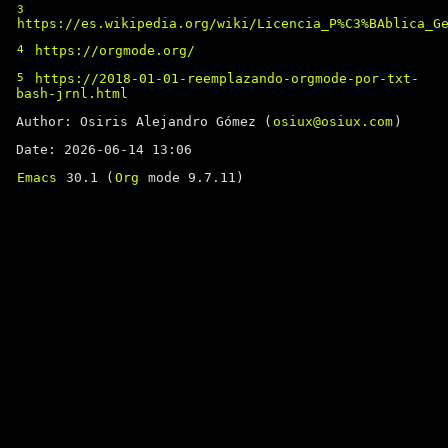
3
https://es.wikipedia.org/wiki/Licencia_P%C3%BAblica_G
4
https://orgmode.org/
5
https://2018-01-01-reemplazando-orgmode-por-txt-
bash-jrnl.html
Author: Osiris Alejandro Gómez (
osiux@osiux.com
)
Date: 2026-06-14 13:06
Emacs
30.1 (
Org
mode 9.7.11)