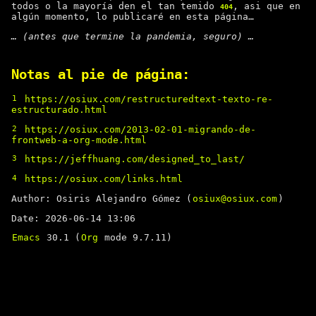
todos o la mayoría den el tan temido
, asi que en
404
algún momento, lo publicaré en esta página…
… (antes que termine la pandemia, seguro) …
Notas al pie de página:
1
https://osiux.com/restructuredtext-texto-re-
estructurado.html
2
https://osiux.com/2013-02-01-migrando-de-
frontweb-a-org-mode.html
3
https://jeffhuang.com/designed_to_last/
4
https://osiux.com/links.html
Author: Osiris Alejandro Gómez (
osiux@osiux.com
)
Date: 2026-06-14 13:06
Emacs
30.1 (
Org
mode 9.7.11)