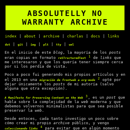
ABSOLUTELLY NO
WARRANTY ARCHIVE
index
|
about
|
archive
|
charlas
|
docs
|
links
|
|
|
|
|
dot
git
img
plt
tty
uml
En el inicio de este
blog
, la mayoría de los
posts
1
eran copias en formato
de
links
que
reSTructuredText
me interesaron y que los quería tener siempre cerca
por si los perdía de vista.
Poco a poco fui generando mis propios artículos y en
2
el 2013 en una
opté por
migración de frontweb a org-mode
dejar únicamente los
posts
de mi autoría (salvo
alguna que otra excepción).
3
, es un
post
que
A Manifesto for Preserving Content on the Web
habla sobre la complejidad de la
web
moderna y que
debemos volvernos minimalistas para que sea posible
preservar la
web
.
Desde entoces, cada tanto investigo un poco sobre
cómo crear mi propio
archive
público, y vengo
4
para evitar que en algún momento
coleccionando links