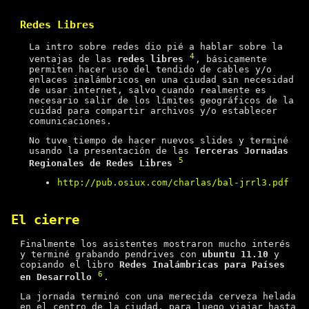
Redes Libres
La intro sobre redes dio pié a hablar sobre la
4
ventajas de las
redes libres
, básicamente
permiten hacer uso del tendido de cables y/o
enlaces inalámbricos en una ciudad sin necesidad
de usar internet, salvo cuando realmente es
necesario salir de los límites geográficos de la
cuidad para compartir archivos y/o establecer
comunicaciones.
No tuve tiempo de hacer nuevos slides y terminé
usando la presentación de las
Terceras Jornadas
5
Regionales de Redes Libres
http://pub.osiux.com/charlas/bal-jrrl3.pdf
El cierre
Finalmente los asistentes mostraron mucho interés
y terminé grabando pendrives con
ubuntu 11.10
y
copiando el libro
Redes Inalámbricas para Países
6
en Desarrollo
.
La jornada terminó con una merecida cerveza helada
en el centro de la ciudad, para luego viajar hasta