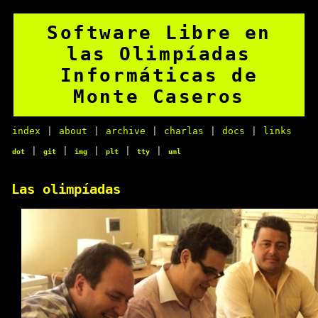
Software Libre en
las Olimpíadas
Informáticas de
Monte Caseros
index
|
about
|
archive
|
charlas
|
docs
|
links
|
|
|
|
|
dot
git
img
plt
tty
uml
Las olimpíadas