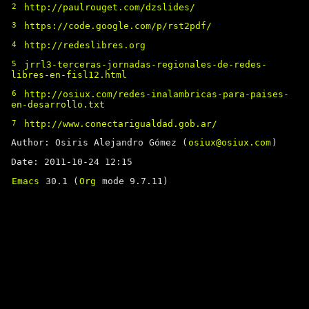
2
http://paulrouget.com/dzslides/
3
https://code.google.com/p/rst2pdf/
4
http://redeslibres.org
5
jrrl3-terceras-jornadas-regionales-de-redes-
libres-en-fisl12.html
6
http://osiux.com/redes-inalambricas-para-paises-
en-desarrollo.txt
7
http://www.conectarigualdad.gob.ar/
Author: Osiris Alejandro Gómez (
osiux@osiux.com
)
Date: 2011-10-24 12:15
Emacs
30.1 (
Org
mode 9.7.11)