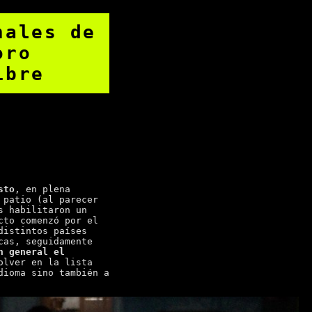
nales de
oro
ibre
sto
, en plena
 patio (al parecer
s habilitaron un
cto comenzó por el
distintos países
cas, seguidamente
n general el
olver en la lista
dioma sino también a