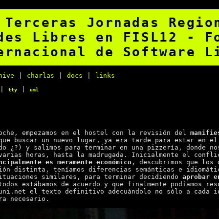
 Terceras Jornadas Regio
des Libres en FISL12 - F
ernacional de Software L
hive
|
charlas
|
docs
|
links
|
|
tty
uml
oche, empezamos en el hostel con la revisión del
manifie
que buscar un nuevo lugar, ya era tarde para estar en el
do ¿?) y salimos para terminar en una pizzería, donde no
varias horas, hasta la madrugada. Inicialmente el confli
ncipalmente es meramente económico
, descubrimos que los 
ión distinta, teníamos diferencias semánticas e idiomáti
ituaciones similares, para terminar decidiendo
aprobar e
odos estábamos de acuerdo y que finalmente podíamos res
uni.net el texto definitivo adecuándolo no sólo a cada i
ra necesario.