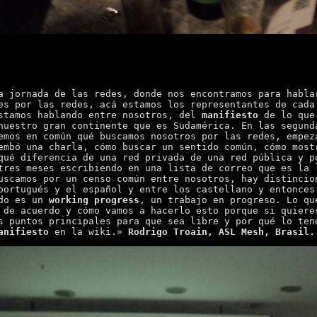
a jornada de las redes, donde nos encontramos para habla
es por las redes, acá estamos los representantes de cada
stamos hablando entre nosotros, del
manifiesto
de lo que 
nuestro gran continente que es Sudamérica. En las segund
emos en común qué buscamos nosotros por las redes, empez
embó una charla, cómo buscar un sentido común, cómo most
qué diferencia de una red privada de una red pública y p
tres meses escribiendo en una lista de correo que es la 
uscamos por un censo común entre nosotros, hay distincio
portugués y el español y entre los castellano y entonces
ndo es un
working progress
, un trabajo en progreso. Lo qu
 de acuerdo y cómo vamos a hacerlo esto porque si quiere
s puntos principales para que sea libre y por qué lo ten
anifiesto
en la wiki.»
Rodrigo Troain, ASL Mesh, Brasil.