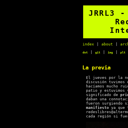
JRRL3 -
Re
Int
index
|
about
|
arc
|
|
|
dot
git
img
plt
La previa
El jueves por la n
discusión tuvimos 
hacíamos mucho rui
patio y estuvimos 
significado de
pri
daban una connotac
fueron surgiendo s
manifiesto
ya que t
redeslibres@alterm
cada región si fue