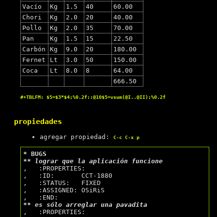
Vacío
Kg
1.5
40
60.00
Chori
Kg
2.0
20
40.00
Pollo
Kg
2.0
35
70.00
Pan
Kg
1.5
15
22.50
Carbón
Kg
9.0
20
180.00
Fernet
Lt
3.0
50
150.00
Coca
Lt
8.0
8
64.00
666.50
#+TBLFM: $5=$3*$4;%0.2f::@10$5=vsum(@I..@II);%0.2f
propiedades
agregar propiedad:
C-c C-x p
* BUGS
** lograr que la aplicación funcione
,   :PROPERTIES:

,   :ID:       CCT-1880

,   :STATUS:   FIXED

,   :ASSIGNED: OSiRiS

** es sólo arreglar una pavadita
,   :PROPERTIES:
