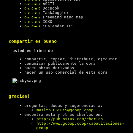
ASCII
C-c C-e a
DocBook
C-c C-e D
TaskJuggler
C-c C-e J
Freemind mind map
C-c C-e m
XOXO
C-c C-e x
iCalendar ICS
C-c C-e i
compartir es bueno
usted es libre de
:
compartir, copiar, distribuir, ejecutar
comunicar públicamente la obra
hacer obras derivadas
hacer un uso comercial de esta obra
gracias!
preguntas, dudas y sugerencias a:
mailto:OSiRiS@gcoop.coop
encontrá ésta y otras charlas en:
http://pub.osiux.com/charlas
http://www.gcoop.coop/capacitaciones-
gcoop