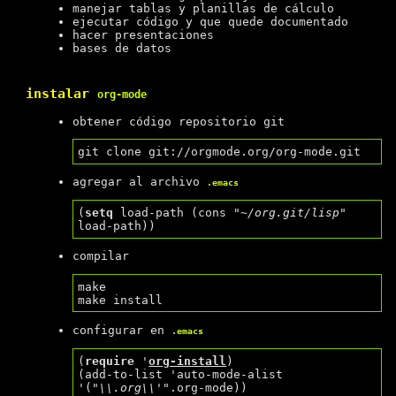
manejar tablas y planillas de cálculo
ejecutar código y que quede documentado
hacer presentaciones
bases de datos
instalar
org-mode
obtener código repositorio git
agregar al archivo
.emacs
(
setq
 load-path (cons 
"~/org.git/lisp"
compilar
make

configurar en
.emacs
(
require
 '
org-install
)

(add-to-list 'auto-mode-alist 
'(
"\\.org\\'"