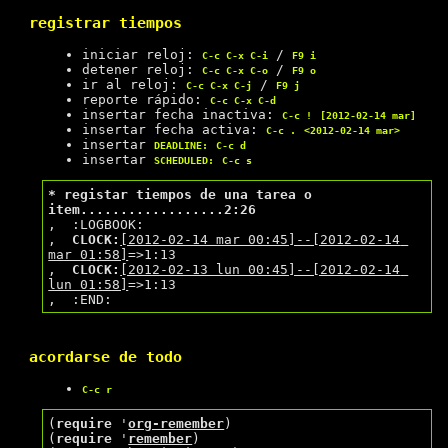
registrar tiempos
iniciar reloj:
/
C-c C-x C-i
F9 i
detener reloj:
/
C-c C-x C-o
F9 o
ir al reloj:
/
C-c C-x C-j
F9 j
reporte rápido:
C-c C-x C-d
insertar fecha inactiva:
C-c !
[2012-02-14 mar]
insertar fecha activa:
C-c .
<2012-02-14 mar>
insertar
DEADLINE:
C-c d
insertar
SCHEDULED:
C-c s
* registar tiempos de una tarea o 
item..................2:26
,  :LOGBOOK:

,  
CLOCK:
[2012-02-14 mar 00:45]--[2012-02-14 
mar 01:58]
=>1:13

,  
CLOCK:
[2012-02-13 lun 00:45]--[2012-02-14 
lun 01:58]
=>1:13

acordarse de todo
C-c r
(
require
 '
org-remember
)

(
require
 '
remember
)
