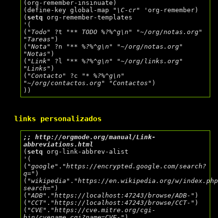
(org-remember-insinuate)

(define-key global-map 
"\C-cr"
 'org-remember)

(
setq
 org-remember-templates

'(

(
"Todo"
 ?t 
"** TODO %?%^g\n"
"~/org/notas.org"
"Tareas"
)

(
"Nota"
 ?n 
"** %?%^g\n"
"~/org/notas.org"
"Notas"
)

(
"Link"
 ?l 
"** %?%^g\n"
"~/org/links.org"
"Links"
)

(
"Contacto"
 ?c 
"* %?%^g\n"
"~/org/contactos.org"
"Contactos"
)

links personalizados
;; 
http://orgmode.org/manual/Link-
(
setq
 org-link-abbrev-alist

'(

(
"google"
.
"https://encrypted.google.com/search?
q="
)

(
"wikipedia"
.
"https://en.wikipedia.org/w/index.ph
search="
)

(
"ADB"
.
"https://localhost:47243/browse/ADB-"
)

(
"CCT"
.
"https://localhost:47243/browse/CCT-"
)

(
"CVE"
.
"https://cve.mitre.org/cgi-
bin/cvename.cgi?name=CVE-"
)
