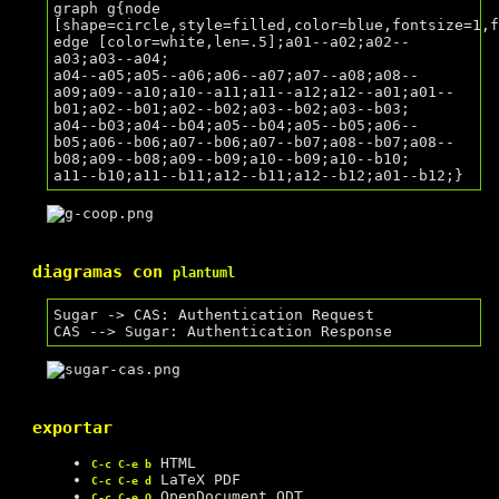
graph g{node 
[shape=circle,style=filled,color=blue,fontsize=1,f
edge [color=white,len=.5];a01--a02;a02--
a03;a03--a04;

a04--a05;a05--a06;a06--a07;a07--a08;a08--
a09;a09--a10;a10--a11;a11--a12;a12--a01;a01--
b01;a02--b01;a02--b02;a03--b02;a03--b03;

a04--b03;a04--b04;a05--b04;a05--b05;a06--
b05;a06--b06;a07--b06;a07--b07;a08--b07;a08--
b08;a09--b08;a09--b09;a10--b09;a10--b10;

diagramas con
plantuml
Sugar -> CAS: Authentication Request

exportar
HTML
C-c C-e b
LaTeX PDF
C-c C-e d
OpenDocument ODT
C-c C-e O