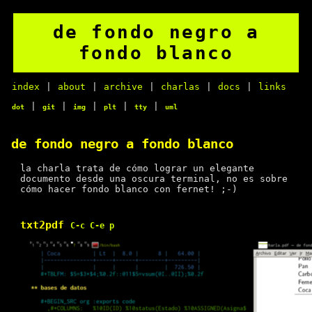
de fondo negro a
fondo blanco
index
|
about
|
archive
|
charlas
|
docs
|
links
|
|
|
|
|
dot
git
img
plt
tty
uml
de fondo negro a fondo blanco
la charla trata de cómo lograr un elegante
documento desde una oscura terminal, no es sobre
cómo hacer fondo blanco con fernet! ;-)
txt2pdf
C-c C-e p