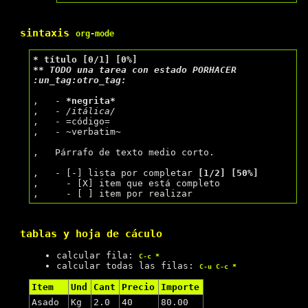
sintaxis
org-mode
* título 
[0/1]
[0%]
** 
TODO
 una tarea con estado PORHACER  
:un_tag:otro_tag:
,   - 
*negrita*
,   - 
/itálica/
,   - =código=

,   - ~verbatim~

,   Párrafo de texto medio corto.

,   - [-] lista por completar 
[1/2]
[50%]
,     - [X] item que está completo

tablas y hoja de cáculo
calcular fila:
C-c *
calcular todas las filas:
C-u C-c *
Item
Und
Cant
Precio
Importe
Asado
Kg
2.0
40
80.00