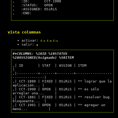
,   :ID:       CCT-1990

,   :STATUS:   OPEN

,   :ASSIGNED: OSiRiS

,   :END:

vista columnas
activar:
C-c C-x C-c
salir:
q
#+COLUMNS: %10ID %10STATUS 
%10ASSIGNED(Asignado) %50ITEM
,| ID       | STAT  | ASSIGN | ITEM                           
|

,|----------+-------+--------+-----------------
---------------|

,| CCT-1880 | FIXED | OSiRiS | ** lograr que la 
aplicación... |

,| CCT-1990 | OPEN  | OSiRiS | ** es sólo 
arreglar una...     |

,| CCT-1881 | FIXED | OSiRiS | ** resolver bug 
bloqueante...  |

,| CCT-1991 | OPEN  | OSiRiS | ** agregar un 