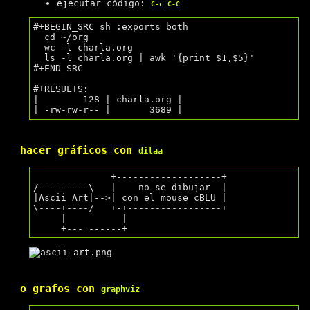
ejecutar código:
C-c C-C
#+BEGIN_SRC sh :exports both

  cd ~/org

  wc -l charla.org

  ls -l charla.org | awk '{print $1,$5}'

#+END_SRC

#+RESULTS:

|        128 | charla.org |

hacer gráficos con
ditaa
              +-------------------+

/---------\   |    no se dibujar  |

|Ascii Art|-->| con el mouse cBLU |

\----+----/   +-+-----------------+

     |          |

o grafos con
graphviz