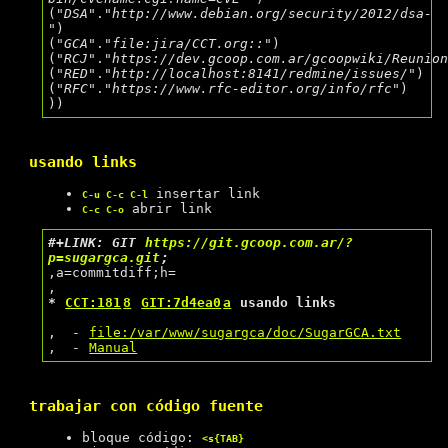
(
"DSA"
.
"http://www.debian.org/security/2012/dsa-
"
)

(
"GCA"
.
"file:jira/CCT.org::"
)

(
"RCJ"
.
"https://dev.gcoop.com.ar/gcoopwiki/Reunio
(
"RED"
.
"http://localhost:8141/redmine/issues/"
)

(
"RFC"
.
"https://www.rfc-editor.org/info/rfc"
)

usando links
insertar link
C-u C-c C-l
abrir link
C-c C-o
#+LINK: GIT 
https://git.gcoop.com.ar/?
p=sugargca.git
;
,a=commitdiff;h=

* 
CCT:181
8
GIT:7d4ea0
a
 usando links
,  - 
file:/var/www/sugargca/doc/SugarGCA.txt
,  - 
Manual
trabajar con código fuente
bloque código:
<s{TAB}