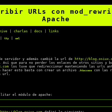
cribir URLs con mod_rewri
Apache
hive
|
charlas
|
docs
|
links
|
|
tty
uml
de servidor y además cambié la url de
http://blog.osiux.
. Así que para no perder los enlaces de otros sitios y b
x.com
los tuve que redireccionar manteniendo las urls an
a hacer esto basta con crear un archivo
con las r
.htaccess
a url.
ilitar el módulo de apache:
http://blog.osiux.com
definí lo siguiente: