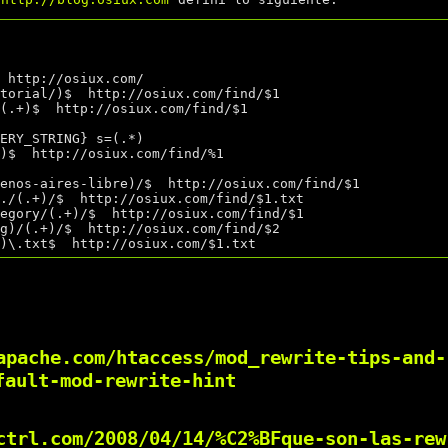


 http://osiux.com/

torial/)$  http://osiux.com/find/$1

(.+)$  http://osiux.com/find/$1

ERY_STRING} s=(.*)

)$  http://osiux.com/find/%1

enos-aires-libre)/$  http://osiux.com/find/$1

./(.+)/$  http://osiux.com/find/$1.txt

egory/(.+)/$  http://osiux.com/find/$1

g)/(.+)/$  http://osiux.com/find/$2

apache.com/htaccess/mod_rewrite-tips-and-
fault-mod-rewrite-hint
ctrl.com/2008/04/14/%C2%BFque-son-las-rew