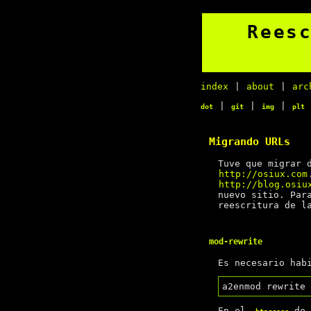
Rees
index
|
about
|
arc
|
|
|
dot
git
img
plt
Migrando URLs
Tuve que migrar 
http://osiux.com
http://blog.osiu
nuevo sitio. Par
reescritura de l
mod-rewrite
Es necesario hab
En el
de
.htaccess