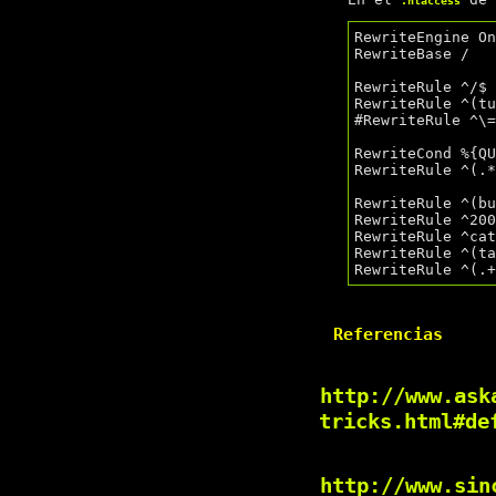
RewriteEngine On
RewriteBase /

RewriteRule ^/$ 
RewriteRule ^(tu
#RewriteRule ^\=
RewriteCond %{QU
RewriteRule ^(.*
RewriteRule ^(bu
RewriteRule ^200
RewriteRule ^cat
RewriteRule ^(ta
Referencias
http://www.ask
tricks.html#de
http://www.sin