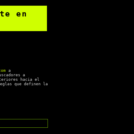
te en
com
a
uscadores a
teriores hacia el
eglas que definen la