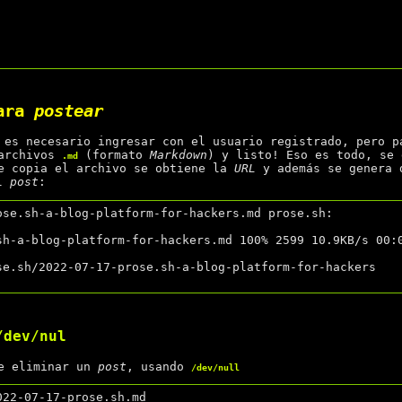
ara
postear
 es necesario ingresar con el usuario registrado, pero 
 archivos
(formato
Markdown
) y listo! Eso es todo, se
.md
e copia el archivo se obtiene la
URL
y además se genera 
el
post
:
ose.sh-a-blog-platform-for-hackers.md prose.sh:

sh-a-blog-platform-for-hackers.md 100% 2599 10.9KB/s 00:0
se.sh/2022-07-17-prose.sh-a-blog-platform-for-hackers

/dev/nul
de eliminar un
post
, usando
/dev/null
22-07-17-prose.sh.md
