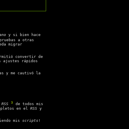
ano
y si bien hace
pruebas a otras
eda migrar
rmitió convertir de
s ajustes rápidos
as y me cautivó la
3
n
RSS
de todos mis
pletos en el
RSS
y
iendo mis
scripts
!