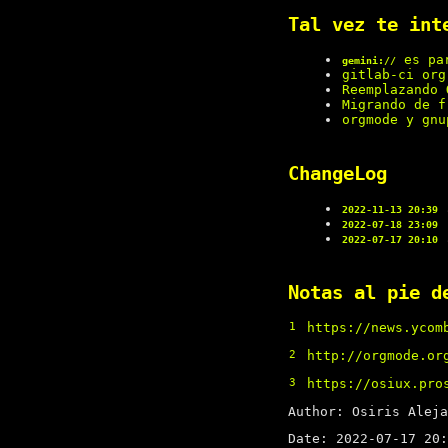
Tal vez te int
es par
gemini://
gitlab-ci org
Reemplazando
Migrando de f
orgmode y gnu
ChangeLog
a
2022-11-13 20:39
c
2022-07-18 23:09
a
2022-07-17 20:10
Notas al pie d
1
https://news.ycom
2
http://orgmode.or
3
https://osiux.pro
Author: Osiris Aleja
Date: 2022-07-17 20: