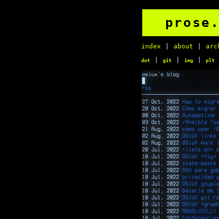
prose
index
|
about
|
arc
|
|
|
dot
git
img
plt