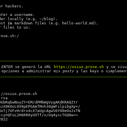
r hackers.

ter a username.

der locally (e.g. ~/blog)
.
ost
 in
 markdown files (e.g. hello-world.md)
.
 files to us:

ose.sh:/

r
ENTER
se generó la
URL
https://osiux.prose.sh
y se visu
opciones a administrar mis
posts
y las
keys
o simplemen
//osiux.prose.sh

rsa

022
