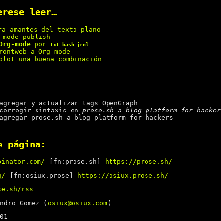
erese leer…
a amantes del texto plano
-mode publish
Org-mode
por
txt-bash-jrnl
rontweb a Org-mode
plot una buena combinación
gregar y actualizar tags OpenGraph
orregir sintaxis en
prose.sh a blog platform for hacker
gregar prose.sh a blog platform for hackers
e página:
binator.com/
[fn:prose.sh]
https://prose.sh/
g/
[fn:osiux.prose]
https://osiux.prose.sh/
se.sh/rss
ndro Gomez (
osiux@osiux.com
)
01