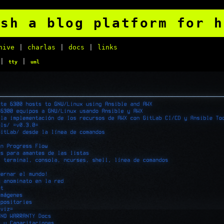
.sh a blog platform for h
hive
|
charlas
|
docs
|
links
|
|
tty
uml