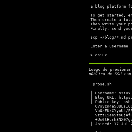
a blog platform fo
To get started, en
Then create a fol
Then write your p
Finally, send your
scp ~/blog/*.md pr
Enter a username

> osiux

Luego de presiona
pública de SSH
con 
 prose.sh

│ Username: osiux

│ Blog URL: https:
│ Public key: ssh-
  OVsyzn4a5UBLsIC0GbRqbwNoyZY+EM/dPMbWgVygAKdKRAQZtr

  Vu0zFUxCYyoU4/F5zX0K0oL0X9pEPGAAfMnh30gWFilpibgXp+/

  vzzzEiee5ts6jAfRoTj7UFvHrdrx4cX7aUgcAgwS6YO0eOuJxTN

  +Ue0tHcrh3NX07gccynQFuL2H6KR0yUXTf/x/Uq4yscTGQ0w==

│ Joined: 17 Jul 2