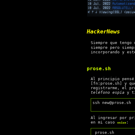
HackerNews
Siempre que tengo 
siempre pero siemp
incorporando y est
prose.sh
Al principio pens
[fn:prose.sh] y qu
registrarme, el pr
teléfono espía
y t
ssh new@prose.sh

Al ingresar por p
en mi caso
:
osiux
 prose.sh
