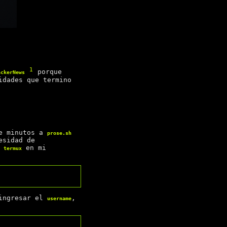
1
porque
ackerNews
idades que termino
de minutos a
prose.sh
esidad de
a
en mi
termux
 ingresar el
,
username