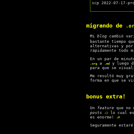
scp 2022-07-17-pro
migrando de
.o
Mi
blog
cambió vari
bastante tiempo q
alternativas y por
rápidamente todo m
En un par de minu
a
y luego d
.org
.md
para que se visual
Me resultó muy gr
forma en que se v
bonus extra!
Un
feature
que no e
posts
lo cual es
:)
es enorme!
:P
Seguramente estaré