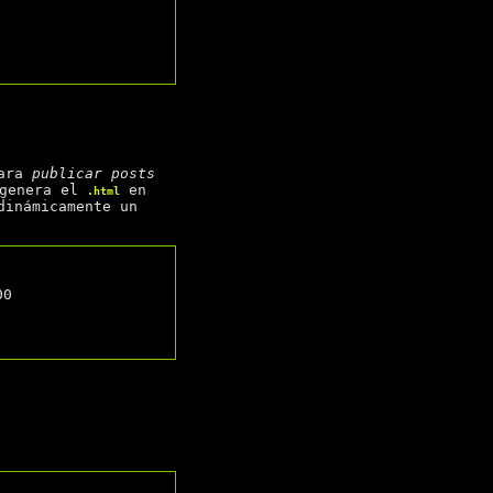
para
publicar posts
 genera el
en
.html
dinámicamente un
0
