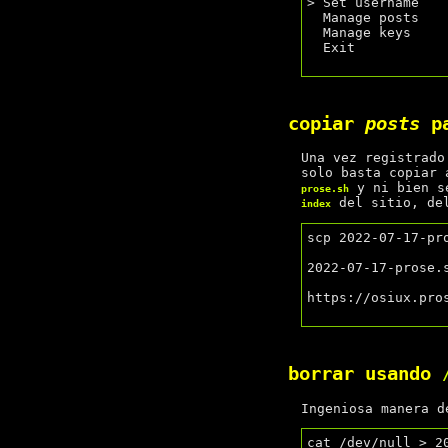
> Set username

  Manage posts

  Manage keys

  Exit

copiar
posts
p
Una vez registrado
solo basta copiar
y ni bien s
prose.sh
del sitio, d
index
scp 2022-07-17-pr
2022-07-17-prose.
https://osiux.pro
borrar usando
Ingeniosa manera 
cat /dev/null > 20