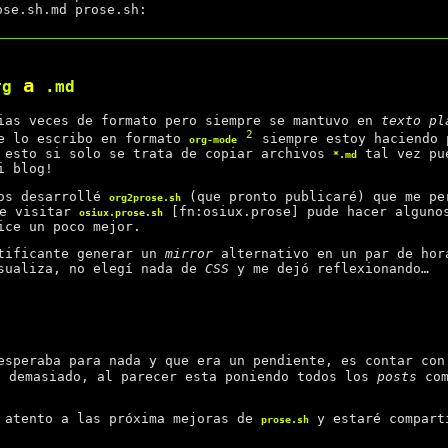
se.sh.md prose.sh:

a
rg
.md
as veces de formato pero siempre se mantuvo en
texto pl
2
ue lo escribo en formato
siempre estoy haciendo 
org-mode
 esto si solo se trata de copiar archivos
tal vez pu
*.md
i blog!
tos desarrollé
(que pronto publicaré) que me pe
org2prose.sh
e visitar
[fn:osiux.prose] pude hacer alguno
osiux.prose.sh
ice un poco mejor.
atificante generar un
mirror
alternativo en un par de hor
isualiza, no elegí nada de
CSS
y me dejó reflexionando…
speraba para nada y que era un pendiente, es contar co
 demasiado, al parecer esta poniendo todos los
posts
com
 atento a las próxima mejoras de
y estaré compart
prose.sh