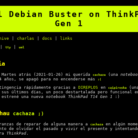
l Debian Buster on Think
Gen 1
hive
|
charlas
|
docs
|
links
|
|
tty
uml
ia
 Martes atrás (2021-01-26) mi querida
(una
noteboo
cachaza
4 años, se apagó para no encenderse más
:(
tingencia rápidamente gracias a
DIREPLOS
en
(un
caipiroska
 sus últimos días, un poco destartalada pero funcional e
e estrené una nueva
notebook ThinkPad T14 Gen 1
:)
chau
cachaza
;)
ranzas de reparar de alguna manera a
en algún mome
cachaza
nto de olvidar el pasado y vivir el presente y intentan
era
ThinkPad
.