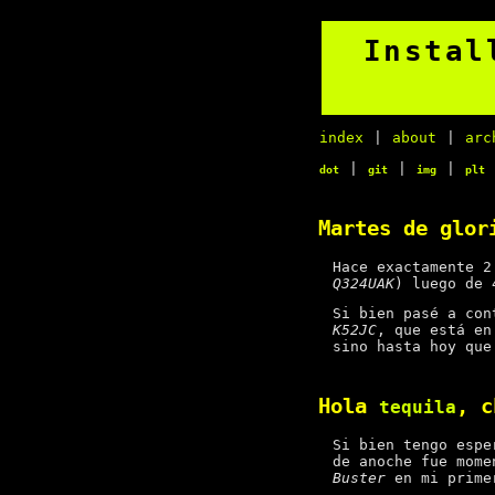
Instal
index
|
about
|
arc
|
|
|
dot
git
img
plt
Martes de glor
Hace exactamente 2
Q324UAK
) luego de 
Si bien pasé a con
K52JC
, que está en
sino hasta hoy qu
Hola
, 
tequila
Si bien tengo espe
de anoche fue mome
Buster
en mi prim