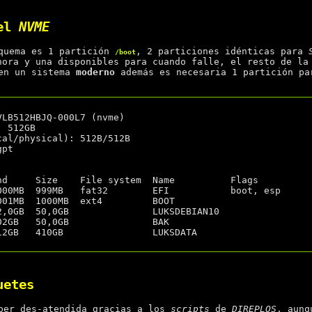
 el
NVME
squema es 1 partición
, 2 particiones idénticas para
/boot
ora y una disponibles para cuando falle, el resto de la
 en un sistema
moderno
además es necesaria 1 partición p
LB512HBJQ-000L7 (nvme)

 512GB

cal/physical): 512B/512B

pt

nd     Size    File system  Name          Flags

uetes
per des-atendida gracias a los
scripts
de
DIREPLOS
, aunq