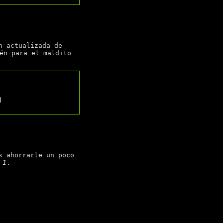
n actualizada de
én para el maldito
s ahorrarle un poco
 1
.