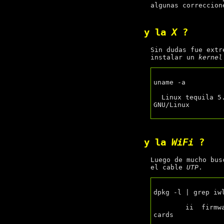
algunas correccion
y la
X
?
Sin dudas fue extr
instalar un
kernel
uname -a

  Linux tequila 5.9.0-0.bpo.5-amd64 #1 SMP Debian 5.9.15-1~bpo10+1 (2020-12-31) x86_64 
GNU/Linux

y la
WiFi
?
Luego de mucho bu
el cable
UTP
.
dpkg -l | grep iwl
	ii  firmware-iwlwifi  20200918-1~bpo10+1  all  Binary firmware for Intel Wireless 
cards
