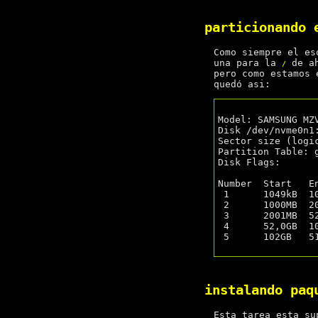
particionando
Como siempre el e
una para la
de ah
/
pero como estamos
quedó asi:
Model: SAMSUNG MZV
Disk /dev/nvme0n1:
Sector size (logi
Partition Table: g
Disk Flags:

Number  Start   E
 1      1049kB  1000MB  999MB   fat32        EFI           boot, esp

 2      1000MB  2001MB  1000MB  ext4         BOOT

 3      2001MB  52,0GB  50,0GB               LUKSDEBIAN10

 4      52,0GB  102GB   50,0GB               BAK

 5      102GB   512GB   410GB                LUKSDATA

instalando paq
Esta tarea esta su