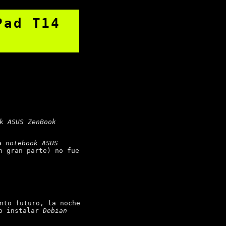
Pad T14
k ASUS ZenBook
a
notebook ASUS
n gran parte) no fue
nto futuro, la noche
do instalar
Debian