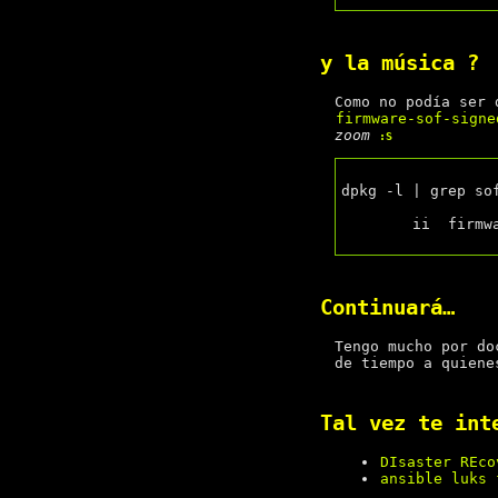
y la música ?
Como no podía ser 
firmware-sof-signe
zoom
:S
dpkg -l | grep sof
	ii  firmware-sof-signed  1.6.1-2  all  Intel SOF firmware - signed

Continuará…
Tengo mucho por do
de tiempo a quien
Tal vez te int
DIsaster REco
ansible luks 