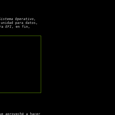
Sistema Operativo
,
 unidad para datos,
ara
EFI
, en fin,
ue aproveché a hacer