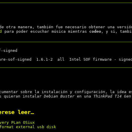
de otra manera, también fue necesario obtener una versió
d
para poder escuchar música mientras
codeo
, y si, tambi
-signed

cumentar sobre la instalación y configuración, la idea e
es quieran instalar
Debian Buster
en una
ThinkPad T14 Gen
erese leer…
very PLan OSiux
format external usb disk