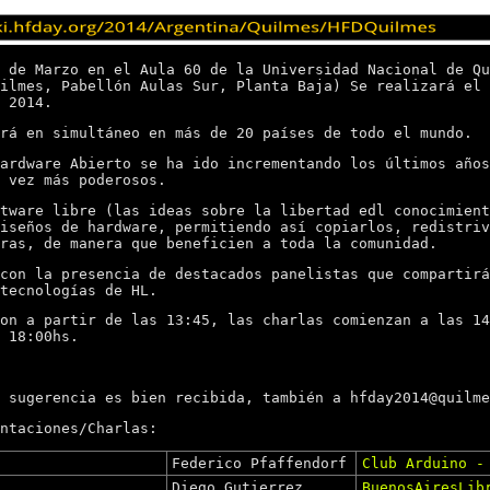
 de Marzo en el Aula 60 de la Universidad Nacional de Qu
ilmes, Pabellón Aulas Sur, Planta Baja) Se realizará el 
 2014.
rá en simultáneo en más de 20 países de todo el mundo.
ardware Abierto se ha ido incrementando los últimos años
 vez más poderosos.
tware libre (las ideas sobre la libertad edl conocimient
iseños de hardware, permitiendo así copiarlos, redistriv
ras, de manera que beneficien a toda la comunidad.
con la presencia de destacados panelistas que compartirá
tecnologías de HL.
on a partir de las 13:45, las charlas comienzan a las 14
 18:00hs.
 sugerencia es bien recibida, también a hfday2014@quilme
ntaciones/Charlas:
Federico Pfaffendorf
Club Arduino -
Diego Gutierrez
BuenosAiresLib