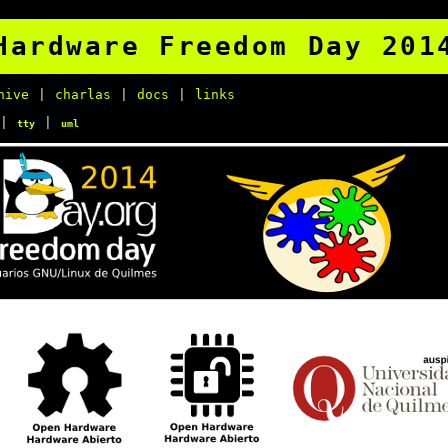
Hardware Freedom Day 201
hive
|
charlas
|
docs
|
links
|
|
tty
uml