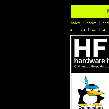
index
|
about
|
arc
|
|
|
dot
git
img
plt