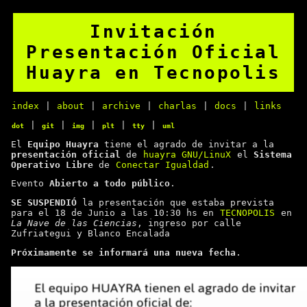
Invitación
Presentación Oficial
Huayra en Tecnopolis
index
|
about
|
archive
|
charlas
|
docs
|
links
|
|
|
|
|
dot
git
img
plt
tty
uml
El
Equipo Huayra
tiene el agrado de invitar a la
presentación oficial
de
huayra GNU/LinuX
el
Sistema
Operativo Libre
de
Conectar Igualdad
.
Evento
Abierto a todo público
.
SE SUSPENDIÓ
la presentación que estaba prevista
para el 18 de Junio a las 10:30 hs en
TECNOPOLIS
en
La Nave de las Ciencias
, ingreso por calle
Zufriategui y Blanco Encalada
Próximamente se informará una nueva fecha
.