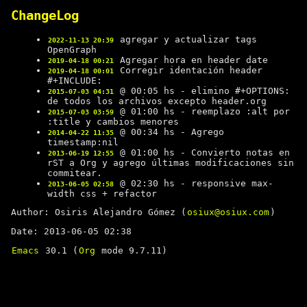
ChangeLog
agregar y actualizar tags
2022-11-13 20:39
OpenGraph
Agregar hora en header date
2019-04-18 00:21
Corregir identación header
2019-04-18 00:01
#+INCLUDE:
@ 00:05 hs - elimino #+OPTIONS:
2015-07-03 04:31
de todos los archivos excepto header.org
@ 01:00 hs - reemplazo :alt por
2015-07-03 03:59
:title y cambios menores
@ 00:34 hs - Agrego
2014-04-22 11:35
timestamp:nil
@ 01:00 hs - Convierto notas en
2013-06-19 12:55
rST a Org y agrego últimas modificaciones sin
commitear.
@ 02:30 hs - responsive max-
2013-06-05 02:58
width css + refactor
Author: Osiris Alejandro Gómez (
osiux@osiux.com
)
Date: 2013-06-05 02:38
Emacs
30.1 (
Org
mode 9.7.11)