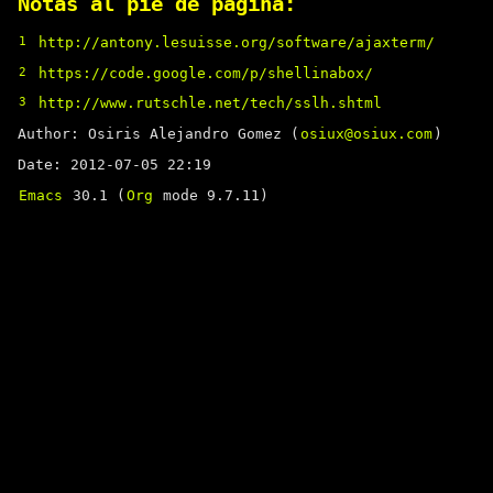
Notas al pie de página:
1
http://antony.lesuisse.org/software/ajaxterm/
2
https://code.google.com/p/shellinabox/
3
http://www.rutschle.net/tech/sslh.shtml
Author: Osiris Alejandro Gomez (
osiux@osiux.com
)
Date: 2012-07-05 22:19
Emacs
30.1 (
Org
mode 9.7.11)