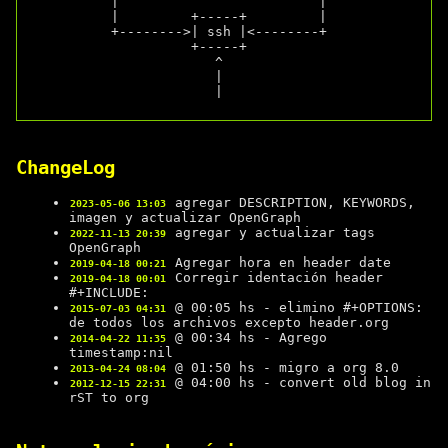
           |                         |

           |         +-----+         |

           +-------->| ssh |<--------+

                     +-----+

                        ^

                        |

                        |

ChangeLog
agregar DESCRIPTION, KEYWORDS,
2023-05-06 13:03
imagen y actualizar OpenGraph
agregar y actualizar tags
2022-11-13 20:39
OpenGraph
Agregar hora en header date
2019-04-18 00:21
Corregir identación header
2019-04-18 00:01
#+INCLUDE:
@ 00:05 hs - elimino #+OPTIONS:
2015-07-03 04:31
de todos los archivos excepto header.org
@ 00:34 hs - Agrego
2014-04-22 11:35
timestamp:nil
@ 01:50 hs - migro a org 8.0
2013-04-24 08:04
@ 04:00 hs - convert old blog in
2012-12-15 22:31
rST to org