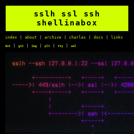
sslh ssl ssh
shellinabox
index
|
about
|
archive
|
charlas
|
docs
|
links
|
|
|
|
|
dot
git
img
plt
tty
uml