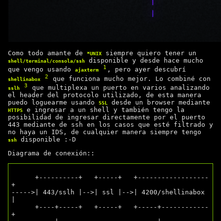
Como todo amante de
siempre quiero tener un
*UNIX
disponible y desde hace mucho
shell/terminal/consola/ssh
1
que vengo usando
, pero ayer descubrí
ajaxterm
2
que funciona mucho mejor. Lo combiné con
shellinabox
3
que multiplexa un puerto en varios analizando
sslh
el header del protocolo utilizado, de esta manera
puedo loguearme usando
desde un browser mediante
SSL
e ingresar a un shell y también tengo la
HTTPS
posibilidad de ingresar directamente por el puerto
443 mediante de ssh en los casos que esté filtrado y
no haya un IDS, de cualquier manera siempre tengo
disponible :-D
ssh
Diagrama de conexión::
      +----------+   +-----+   +------------------
+

----->| 443/sslh |-->| ssl |-->| 4200/shellinabox 
|

      +----+-----+   +-----+   +-----+------------
+
